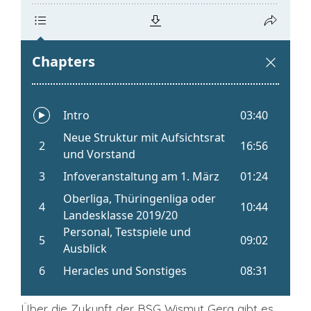
Über die Zukunft der BSG Wismut Gera gibt es