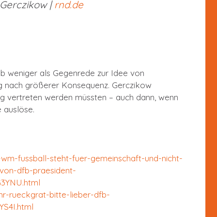
Gerczikow |
rnd.de
b weniger als Gegenrede zur Idee von
ng nach größerer Konsequenz. Gerczikow
ig vertreten werden müssten – auch dann, wenn
 auslöse.
-wm-fussball-steht-fuer-gemeinschaft-und-nicht-
-von-dfb-praesident-
3YNU.html
r-rueckgrat-bitte-lieber-dfb-
S4I.html