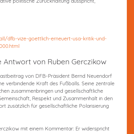
tive politische Zurückhaltung ausspricht,
ll/dfb-vize-goettlich-erneuert-usa-kritik-und-
000.html
e Antwort von Ruben Gerczikow
Gastbeitrag von DFB-Präsident Bernd Neuendorf
ne verbindende Kraft des Fußballs. Seine zentrale
schen zusammenbringen und gesellschaftliche
 Gemeinschaft, Respekt und Zusammenhalt in den
t zusätzlich für gesellschaftliche Polarisierung
erczikow mit einem Kommentar: Er widerspricht