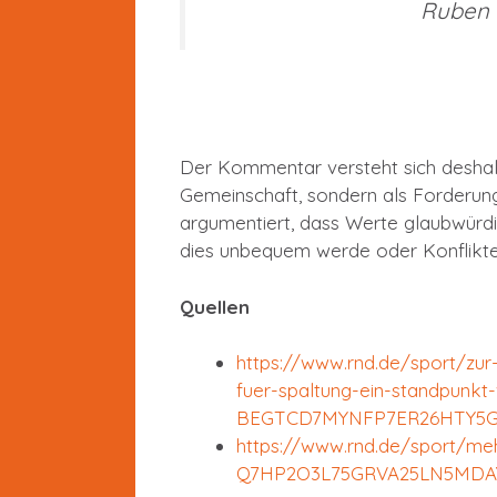
Ruben 
Der Kommentar versteht sich deshal
Gemeinschaft, sondern als Forderu
argumentiert, dass Werte glaubwürd
dies unbequem werde oder Konflikte
Quellen
https://www.rnd.de/sport/zur
fuer-spaltung-ein-standpunkt
BEGTCD7MYNFP7ER26HTY5G
https://www.rnd.de/sport/meh
Q7HP2O3L75GRVA25LN5MDAY