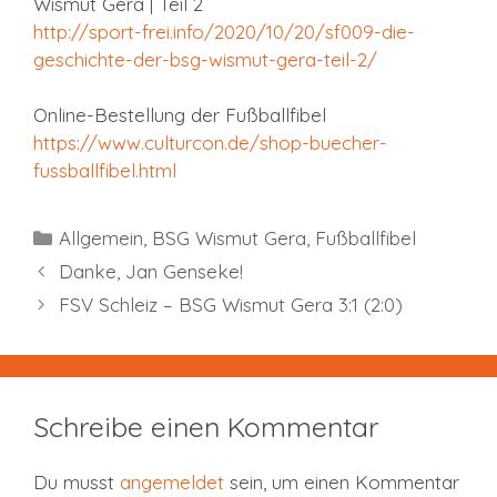
Wismut Gera | Teil 2
http://sport-frei.info/2020/10/20/sf009-die-
geschichte-der-bsg-wismut-gera-teil-2
/
Online-Bestellung der Fußballfibel
https://www.culturcon.de/shop-buecher-
fussballfibel.html
Kategorien
Allgemein
,
BSG Wismut Gera
,
Fußballfibel
Danke, Jan Genseke!
FSV Schleiz – BSG Wismut Gera 3:1 (2:0)
Schreibe einen Kommentar
Du musst
angemeldet
sein, um einen Kommentar