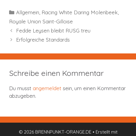
Kategorien
Allgemein
,
Racing White Daring Molenbeek
,
Royale Union Saint-Gilloise
Fedde Leysen bleibt RUSG treu
Erfolgreiche Standards
Schreibe einen Kommentar
Du musst
angemeldet
sein, um einen Kommentar
abzugeben.
© 2026 BRENNPUNKT-ORANGE.DE
• Erstellt mit