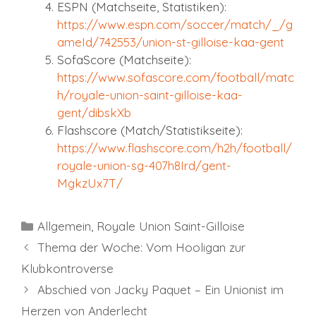
ESPN (Matchseite, Statistiken):
https://www.espn.com/soccer/match/_/g
ameId/742553/union-st-gilloise-kaa-gent
SofaScore (Matchseite):
https://www.sofascore.com/football/matc
h/royale-union-saint-gilloise-kaa-
gent/dibskXb
Flashscore (Match/Statistikseite):
https://www.flashscore.com/h2h/football/
royale-union-sg-407h8Ird/gent-
MgkzUx7T/
Kategorien
Allgemein
,
Royale Union Saint-Gilloise
Thema der Woche: Vom Hooligan zur
Klubkontroverse
Abschied von Jacky Paquet – Ein Unionist im
Herzen von Anderlecht