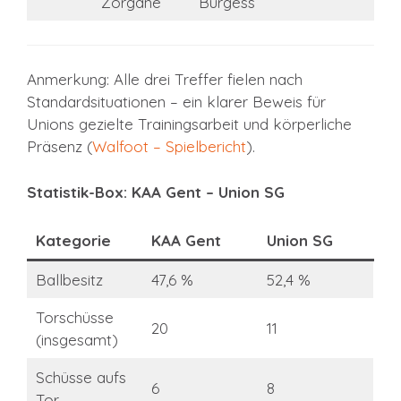
Zorgane
Burgess
Anmerkung: Alle drei Treffer fielen nach
Standardsituationen – ein klarer Beweis für
Unions gezielte Trainingsarbeit und körperliche
Präsenz (
Walfoot – Spielbericht
).
Statistik-Box: KAA Gent – Union SG
Kategorie
KAA Gent
Union SG
Ballbesitz
47,6 %
52,4 %
Torschüsse
20
11
(insgesamt)
Schüsse aufs
6
8
Tor