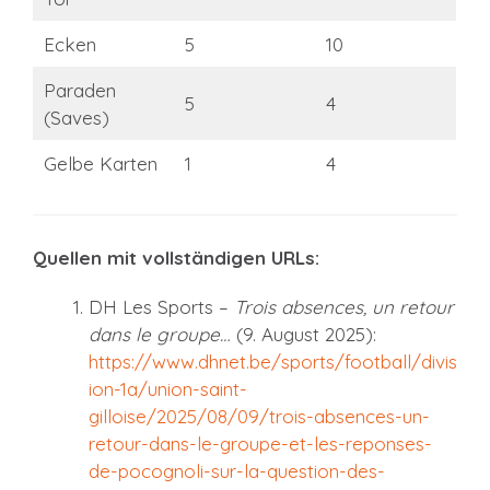
Ecken
5
10
Paraden
5
4
(Saves)
Gelbe Karten
1
4
Quellen mit vollständigen URLs:
DH Les Sports –
Trois absences, un retour
dans le groupe…
(9. August 2025):
https://www.dhnet.be/sports/football/divis
ion-1a/union-saint-
gilloise/2025/08/09/trois-absences-un-
retour-dans-le-groupe-et-les-reponses-
de-pocognoli-sur-la-question-des-