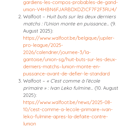
gardiens-les-compos-probables-de-gand-
union-V4HBN6FJARBDXDZICF7F2F3RU4/
Walfoot –
Huit buts sur les deux derniers
matchs : l’Union monte en puissance…
(9.
August 2025):
https://www.walfoot.be/belgique/jupiler-
pro-league/2025-
2026/calendrier/journee-3/la-
gantoise/union-sg/huit-buts-sur-les-deux-
derniers-matchs–lunion-monte-en-
puissance-avant-de-defier-le-standard
Walfoot –
« C’est comme à l’école
primaire » : Ivan Leko fulmine…
(10. August
2025):
https://www.walfoot.be/news/2025-08-
10/cest-comme-a-lecole-primaire–ivan-
leko-fulmine-apres-la-defaite-contre-
lunion