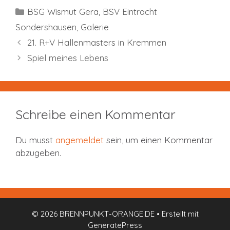
Kategorien
BSG Wismut Gera
,
BSV Eintracht
Sondershausen
,
Galerie
21. R+V Hallenmasters in Kremmen
Spiel meines Lebens
Schreibe einen Kommentar
Du musst
angemeldet
sein, um einen Kommentar
abzugeben.
© 2026 BRENNPUNKT-ORANGE.DE
• Erstellt mit
GeneratePress