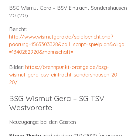
BSG Wismut Gera – BSV Eintracht Sondershausen
2:0 (2:0)
Bericht:
http://www.wismutgera.de/spielbericht.php?
paarung=1563303328&call_script=spielplan&oliga
=1340282920&mannschaft=
Bilder:
https://brennpunkt-orange.de/bsg-
wismut-gera-bsv-eintracht-sondershausen-20-
20/
BSG Wismut Gera – SG TSV
Westvororte
Neuzugänge bei den Gästen
Steve Tlusty
wird ab dem 01.07.2020 für unsere