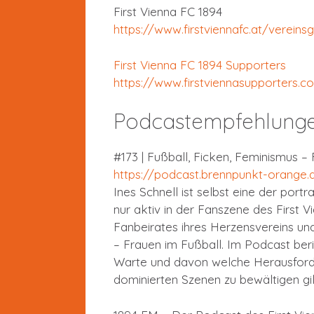
First Vienna FC 1894
https://www.firstviennafc.at/vereins
First Vienna FC 1894 Supporters
https://www.firstviennasupporters.c
Podcastempfehlung
#173 | Fußball, Ficken, Feminismus –
https://podcast.brennpunkt-orange.
Ines Schnell ist selbst eine der portr
nur aktiv in der Fanszene des First V
Fanbeirates ihres Herzensvereins un
– Frauen im Fußball. Im Podcast beri
Warte und davon welche Herausforde
dominierten Szenen zu bewältigen gil