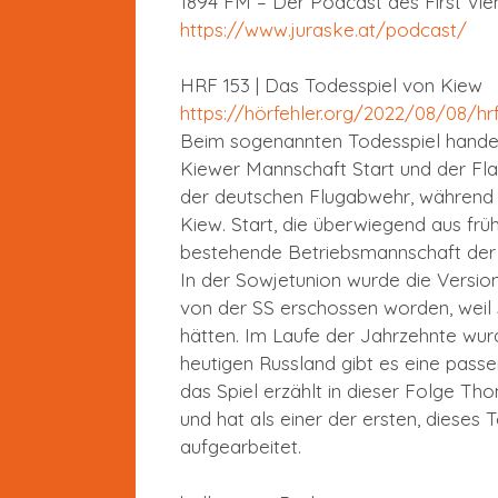
1894 FM – Der Podcast des First Vie
https://www.juraske.at/podcast/
HRF 153 | Das Todesspiel von Kiew
https://hörfehler.org/2022/08/08/hr
Beim sogenannten Todesspiel handelt
Kiewer Mannschaft Start und der Fla
der deutschen Flugabwehr, während 
Kiew. Start, die überwiegend aus fr
bestehende Betriebsmannschaft der Br
In der Sowjetunion wurde die Version
von der SS erschossen worden, weil 
hätten. Im Laufe der Jahrzehnte wur
heutigen Russland gibt es eine pass
das Spiel erzählt in dieser Folge Th
und hat als einer der ersten, dieses
aufgearbeitet.