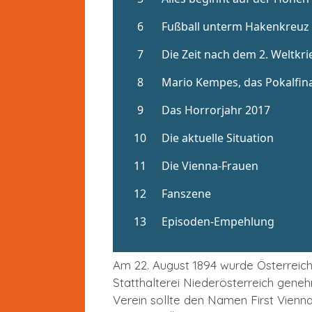
Am 22. August 1894 wurde Österreich
Statthalterei Niederösterreich gene
Verein sollte den Namen First Vienna