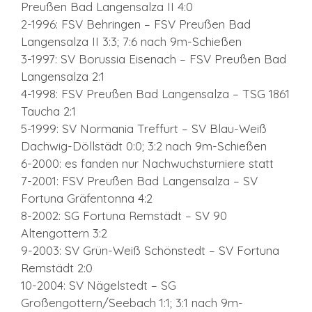
Preußen Bad Langensalza II 4:0
2-1996: FSV Behringen – FSV Preußen Bad
Langensalza II 3:3; 7:6 nach 9m-Schießen
3-1997: SV Borussia Eisenach – FSV Preußen Bad
Langensalza 2:1
4-1998: FSV Preußen Bad Langensalza – TSG 1861
Taucha 2:1
5-1999: SV Normania Treffurt – SV Blau-Weiß
Dachwig-Döllstädt 0:0; 3:2 nach 9m-Schießen
6-2000: es fanden nur Nachwuchsturniere statt
7-2001: FSV Preußen Bad Langensalza – SV
Fortuna Gräfentonna 4:2
8-2002: SG Fortuna Remstädt – SV 90
Altengottern 3:2
9-2003: SV Grün-Weiß Schönstedt – SV Fortuna
Remstädt 2:0
10-2004: SV Nägelstedt – SG
Großengottern/Seebach 1:1; 3:1 nach 9m-