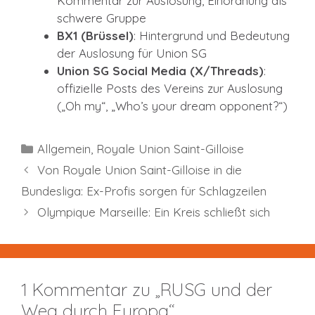
Kommentar zur Auslosung, Einordnung als
schwere Gruppe
BX1 (Brüssel)
: Hintergrund und Bedeutung
der Auslosung für Union SG
Union SG Social Media (X/Threads)
:
offizielle Posts des Vereins zur Auslosung
(„Oh my“, „Who’s your dream opponent?“)
Kategorien
Allgemein
,
Royale Union Saint-Gilloise
Von Royale Union Saint-Gilloise in die
Bundesliga: Ex-Profis sorgen für Schlagzeilen
Olympique Marseille: Ein Kreis schließt sich
1 Kommentar zu „RUSG und der
Weg durch Europa“