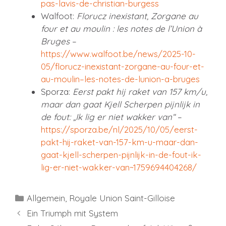
pas-lavis-de-christian-burgess
Walfoot:
Florucz inexistant, Zorgane au
four et au moulin : les notes de l’Union à
Bruges
–
https://www.walfoot.be/news/2025-10-
05/florucz-inexistant-zorgane-au-four-et-
au-moulin–les-notes-de-lunion-a-bruges
Sporza:
Eerst pakt hij raket van 157 km/u,
maar dan gaat Kjell Scherpen pijnlijk in
de fout: „Ik lig er niet wakker van“
–
https://sporza.be/nl/2025/10/05/eerst-
pakt-hij-raket-van-157-km-u-maar-dan-
gaat-kjell-scherpen-pijnlijk-in-de-fout-ik-
lig-er-niet-wakker-van~1759694404268/
Kategorien
Allgemein
,
Royale Union Saint-Gilloise
Ein Triumph mit System