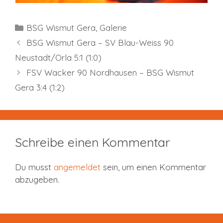
Kategorien
BSG Wismut Gera
,
Galerie
BSG Wismut Gera – SV Blau-Weiss 90
Neustadt/Orla 5:1 (1:0)
FSV Wacker 90 Nordhausen – BSG Wismut
Gera 3:4 (1:2)
Schreibe einen Kommentar
Du musst
angemeldet
sein, um einen Kommentar
abzugeben.