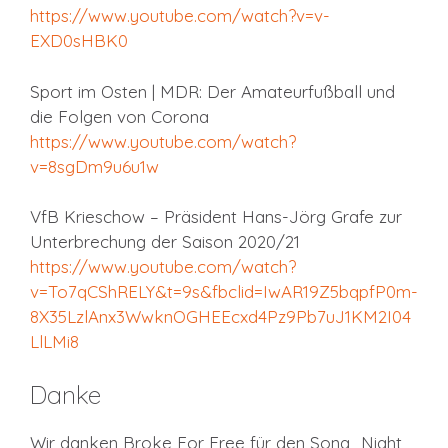
https://www.youtube.com/watch?v=v-
EXD0sHBK0
Sport im Osten | MDR: Der Amateurfußball und
die Folgen von Corona
https://www.youtube.com/watch?
v=8sgDm9u6u1w
VfB Krieschow – Präsident Hans-Jörg Grafe zur
Unterbrechung der Saison 2020/21
https://www.youtube.com/watch?
v=To7qCShRELY&t=9s&fbclid=IwAR19Z5bqpfP0m-
8X35LzlAnx3WwknOGHEEcxd4Pz9Pb7uJ1KM2I04
LlLMi8
Danke
Wir danken Broke For Free für den Song „Night