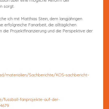
ussion über eine mögliche Reform der
en sorgt.
che ich mit Matthias Stein, dem langjährigen
e erfolgreiche Fanarbeit, die alltäglichen
m die Projektfinanzierung und die Perspektive der
ad/materialien/Sachberichte/KOS-sachbericht-
e/fussball-fanprojekte-auf-der-
04679