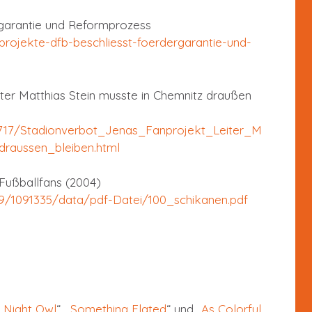
garantie und Reformprozess
projekte-dfb-beschliesst-foerdergarantie-und-
ter Matthias Stein musste in Chemnitz draußen
7717/Stadionverbot_Jenas_Fanprojekt_Leiter_M
draussen_bleiben.html
Fußballfans (2004)
09/1091335/data/pdf-Datei/100_schikanen.pdf
„
Night Owl
“, „
Something Elated
“ und „
As Colorful