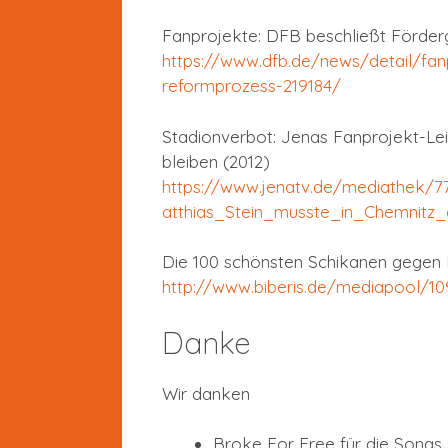
Fanprojekte: DFB beschließt Förder
https://www.dfb.de/news/detail/fan
reformprozess-219184/
Stadionverbot: Jenas Fanprojekt-Lei
bleiben (2012)
https://www.jenatv.de/mediathek/
atthias_Stein_musste_in_Chemnitz_
Die 100 schönsten Schikanen gegen 
http://www.biberis.de/mediapool/1
Danke
Wir danken
Broke For Free für die Songs 