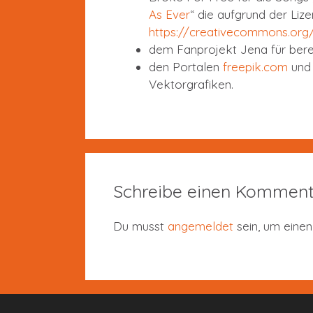
As Ever
“ die aufgrund der Lize
https://creativecommons.org/
dem Fanprojekt Jena für bere
den Portalen
freepik.com
un
Vektorgrafiken.
Schreibe einen Komment
Du musst
angemeldet
sein, um eine