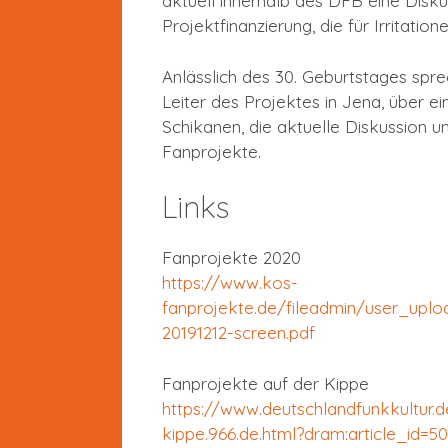
aktuell innerhalb des DFB eine Disk
Projektfinanzierung, die für Irritation
Anlässlich des 30. Geburtstages spre
Leiter des Projektes in Jena, über ein
Schikanen, die aktuelle Diskussion u
Fanprojekte.
Links
Fanprojekte 2020
https://www.kos-
fanprojekte.de/fileadmin/user_uplo
20191212-screen.pdf
Fanprojekte auf der Kippe
https://www.deutschlandfunkkultur.d
kippe.966.de.html?dram:article_id=5