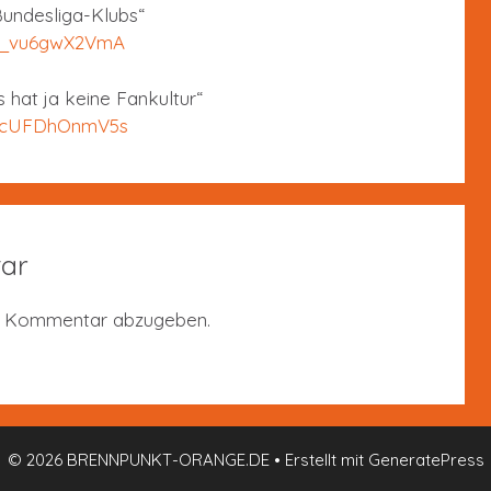
 Bundesliga-Klubs“
v=_vu6gwX2VmA
s hat ja keine Fankultur“
v=cUFDhOnmV5s
ar
n Kommentar abzugeben.
© 2026 BRENNPUNKT-ORANGE.DE
• Erstellt mit
GeneratePress