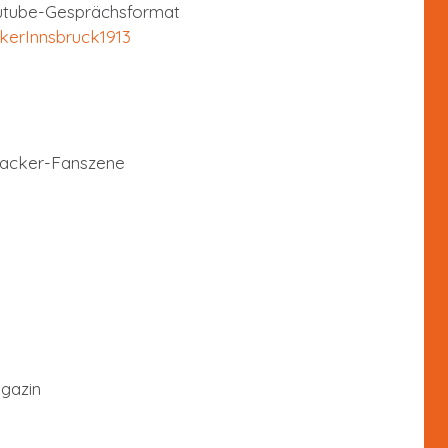
tube-Gesprächsformat
erInnsbruck1913
n
 Wacker-Fanszene
agazin