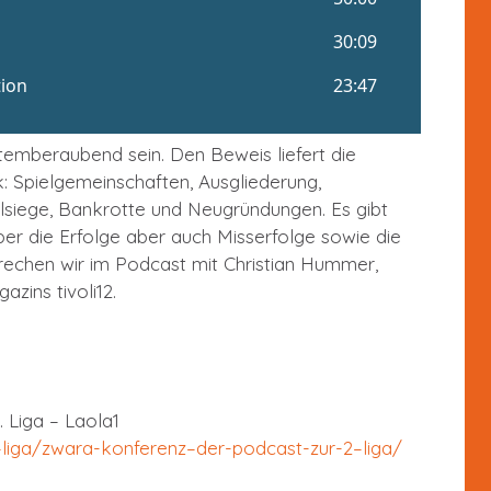
temberaubend sein. Den Beweis liefert die
 Spielgemeinschaften, Ausgliederung,
alsiege, Bankrotte und Neugründungen. Es gibt
Über die Erfolge aber auch Misserfolge sowie die
rechen wir im Podcast mit Christian Hummer,
zins tivoli12.
 Liga – Laola1
–liga/zwara-konferenz–der-podcast-zur-2–liga/