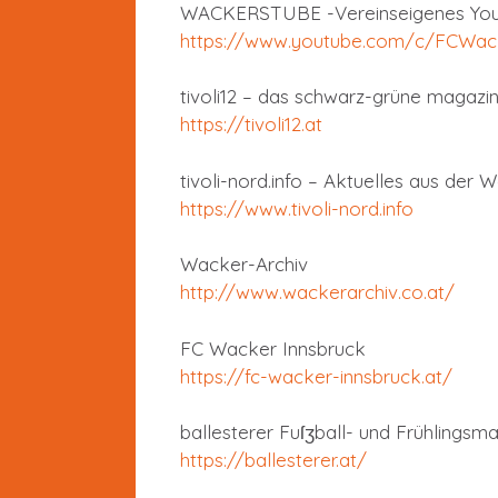
WACKERSTUBE -Vereinseigenes You
https://www.youtube.com/c/FCWack
tivoli12 – das schwarz-grüne magazi
https://tivoli12.at
tivoli-nord.info – Aktuelles aus der
https://www.tivoli-nord.info
Wacker-Archiv
http://www.wackerarchiv.co.at/
FC Wacker Innsbruck
https://fc-wacker-innsbruck.at/
ballesterer Fuſʒball- und Frühlingsm
https://ballesterer.at/