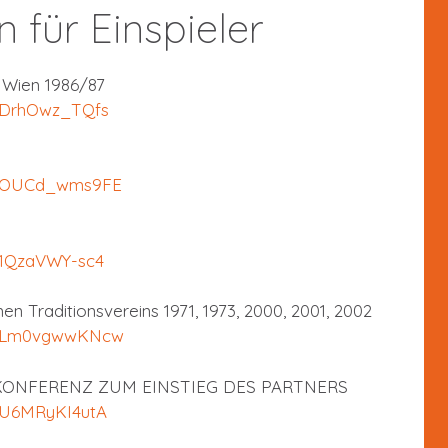
 für Einspieler
 Wien 1986/87
=DrhOwz_TQfs
v=OUCd_wms9FE
=1QzaVWY-sc4
en Traditionsvereins 1971, 1973, 2000, 2001, 2002
?v=Lm0vgwwKNcw
KONFERENZ ZUM EINSTIEG DES PARTNERS
=U6MRyKI4utA