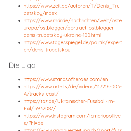
https://www.zeit.de/autoren/T/Denis_Tru
betskoy/index
https://www.mdr.de/nachrichten/welt/oste
uropa/ostblogger/portraet-ostblogger-
denis-trubetskoy-ukraine-100.html
https://www.tagesspiegel.de/politik/expert
en/denis-trubetskoy
Die Liga
https://www.standsofheroes.com/en
https://www.arte.tv/de/videos/117216-003-
A/tracks-east/
https://taz.de/Ukrainischer-Fussball-im-
Exil/!5932087/
https://www.instagram.com/fcmariupollive
s/?hl=de
https://www.aargauerzeitung.ch/sport/fuss